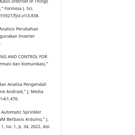
asis Internet of Things
” Formosa J. Sci.
.55927/fjst.v1i3.838.
 “Analisis Perubahan
gunakan Inverter
.
RING AND CONTROL FOR
rmasi dan Komunikasi,”
dan Analisa Pengendali
e Android,” J. Media
v14i1.470.
g Automatic Sprinkler
 Berbasis Arduino,” J.
, no. 1, p. 34, 2022, doi: