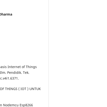
 Dharma
basis Internet of Things
lm. Pendidik. Tek.
rc.v4i1.6371.
OF THINGS ( IOT ) UNTUK
gan Nodemcu Esp8266