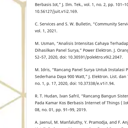
Berbasis Iot,” J. Ilm. Tek., vol. 1, no. 2, pp. 101–1
10.56127/juit.v1i2.169.
C. Services and S. W. Bulletin, “Community Servi
vol. 1, 2021.
M. Usman, “Analisis Intensitas Cahaya Terhadap
Dihasilkan Panel Surya,” Power Elektron. J. Orang 
52–57, 2020, doi: 10.30591/polektro.v9i2.2047.
M. Idris, “Rancang Panel Surya Untuk Instalas
Sederhana Daya 900 Watt,” J. Elektron. List. dan T
no. 1, p. 17, 2020, doi: 10.37338/e.v1i1.94.
R. T. Hudan, Ivan Safril, “Rancang Bangun Siste
Pada Kamar Kos Berbasis Internet of Things ( Iot 
08, no. 01, pp. 91–99, 2019.
A. Jaenul, M. Manfaluthy, Y. Pramodja, and F. 