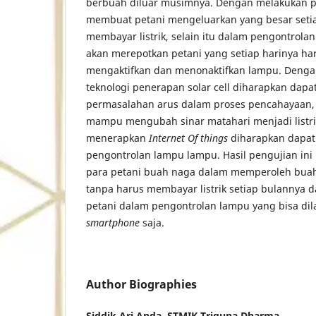
berbuah diluar musimnya. Dengan melakukan p
membuat petani mengeluarkan yang besar seti
membayar listrik, selain itu dalam pengontrola
akan merepotkan petani yang setiap harinya ha
mengaktifkan dan menonaktifkan lampu. Deng
teknologi penerapan solar cell diharapkan dapa
permasalahan arus dalam proses pencahayaan, k
mampu mengubah sinar matahari menjadi listri
menerapkan
Internet Of things
diharapkan dapa
pengontrolan lampu lampu. Hasil pengujian in
para petani buah naga dalam memperoleh bua
tanpa harus membayar listrik setiap bulanny
petani dalam pengontrolan lampu yang bisa dil
smartphone
saja.
Author Biographies
Siddik Ari Anda,
STMIK Triguna Dharma