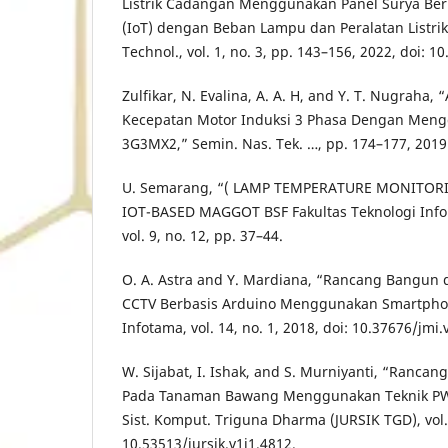
Listrik Cadangan Menggunakan Panel Surya Berb
(IoT) dengan Beban Lampu dan Peralatan Listrik,
Technol., vol. 1, no. 3, pp. 143–156, 2022, doi: 10
Zulfikar, N. Evalina, A. A. H, and Y. T. Nugraha,
Kecepatan Motor Induksi 3 Phasa Dengan Meng
3G3MX2,” Semin. Nas. Tek. …, pp. 174–177, 2019
U. Semarang, “( LAMP TEMPERATURE MONITO
IOT-BASED MAGGOT BSF Fakultas Teknologi Info
vol. 9, no. 12, pp. 37–44.
O. A. Astra and Y. Mardiana, “Rancang Bangun 
CCTV Berbasis Arduino Menggunakan Smartphon
Infotama, vol. 14, no. 1, 2018, doi: 10.37676/jmi.
W. Sijabat, I. Ishak, and S. Murniyanti, “Rancan
Pada Tanaman Bawang Menggunakan Teknik PWM
Sist. Komput. Triguna Dharma (JURSIK TGD), vol. 1
10.53513/jursik.v1i1.4812.