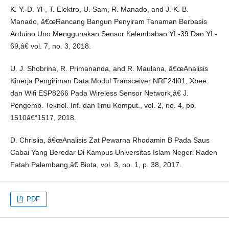
K. Y.-D. Yl-, T. Elektro, U. Sam, R. Manado, and J. K. B.
Manado, â€œRancang Bangun Penyiram Tanaman Berbasis
Arduino Uno Menggunakan Sensor Kelembaban YL-39 Dan YL-
69,â€ vol. 7, no. 3, 2018.
U. J. Shobrina, R. Primananda, and R. Maulana, â€œAnalisis
Kinerja Pengiriman Data Modul Transceiver NRF24l01, Xbee
dan Wifi ESP8266 Pada Wireless Sensor Network,â€ J.
Pengemb. Teknol. Inf. dan Ilmu Komput., vol. 2, no. 4, pp.
1510â€“1517, 2018.
D. Chrislia, â€œAnalisis Zat Pewarna Rhodamin B Pada Saus
Cabai Yang Beredar Di Kampus Universitas Islam Negeri Raden
Fatah Palembang,â€ Biota, vol. 3, no. 1, p. 38, 2017.
PDF