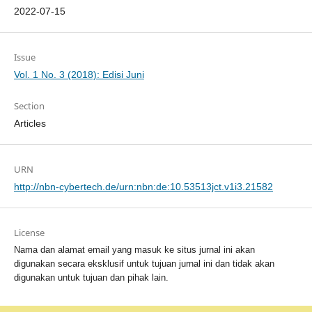
2022-07-15
Issue
Vol. 1 No. 3 (2018): Edisi Juni
Section
Articles
URN
http://nbn-cybertech.de/urn:nbn:de:10.53513jct.v1i3.21582
License
Nama dan alamat email yang masuk ke situs jurnal ini akan
digunakan secara eksklusif untuk tujuan jurnal ini dan tidak akan
digunakan untuk tujuan dan pihak lain.