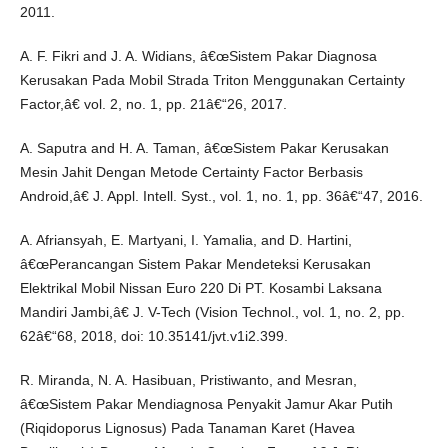
2011.
A. F. Fikri and J. A. Widians, â€œSistem Pakar Diagnosa
Kerusakan Pada Mobil Strada Triton Menggunakan Certainty
Factor,â€ vol. 2, no. 1, pp. 21â€“26, 2017.
A. Saputra and H. A. Taman, â€œSistem Pakar Kerusakan
Mesin Jahit Dengan Metode Certainty Factor Berbasis
Android,â€ J. Appl. Intell. Syst., vol. 1, no. 1, pp. 36â€“47, 2016.
A. Afriansyah, E. Martyani, I. Yamalia, and D. Hartini,
â€œPerancangan Sistem Pakar Mendeteksi Kerusakan
Elektrikal Mobil Nissan Euro 220 Di PT. Kosambi Laksana
Mandiri Jambi,â€ J. V-Tech (Vision Technol., vol. 1, no. 2, pp.
62â€“68, 2018, doi: 10.35141/jvt.v1i2.399.
R. Miranda, N. A. Hasibuan, Pristiwanto, and Mesran,
â€œSistem Pakar Mendiagnosa Penyakit Jamur Akar Putih
(Riqidoporus Lignosus) Pada Tanaman Karet (Havea