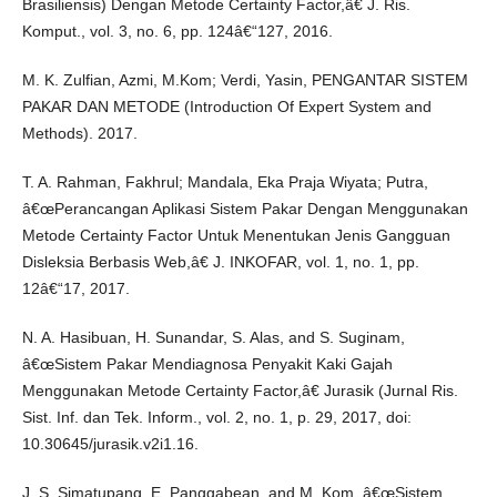
Brasiliensis) Dengan Metode Certainty Factor,â€ J. Ris.
Komput., vol. 3, no. 6, pp. 124â€“127, 2016.
M. K. Zulfian, Azmi, M.Kom; Verdi, Yasin, PENGANTAR SISTEM
PAKAR DAN METODE (Introduction Of Expert System and
Methods). 2017.
T. A. Rahman, Fakhrul; Mandala, Eka Praja Wiyata; Putra,
â€œPerancangan Aplikasi Sistem Pakar Dengan Menggunakan
Metode Certainty Factor Untuk Menentukan Jenis Gangguan
Disleksia Berbasis Web,â€ J. INKOFAR, vol. 1, no. 1, pp.
12â€“17, 2017.
N. A. Hasibuan, H. Sunandar, S. Alas, and S. Suginam,
â€œSistem Pakar Mendiagnosa Penyakit Kaki Gajah
Menggunakan Metode Certainty Factor,â€ Jurasik (Jurnal Ris.
Sist. Inf. dan Tek. Inform., vol. 2, no. 1, p. 29, 2017, doi:
10.30645/jurasik.v2i1.16.
J. S. Simatupang, E. Panggabean, and M. Kom, â€œSistem