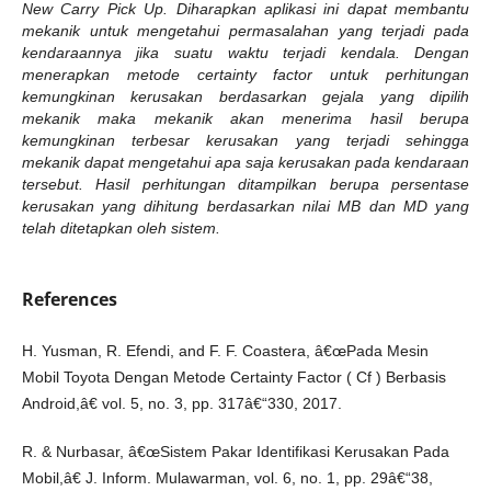
New Carry Pick Up. Diharapkan aplikasi ini dapat membantu
mekanik untuk mengetahui permasalahan yang terjadi pada
kendaraannya jika suatu waktu terjadi kendala. Dengan
menerapkan metode certainty factor untuk perhitungan
kemungkinan kerusakan berdasarkan gejala yang dipilih
mekanik maka mekanik akan menerima hasil berupa
kemungkinan terbesar kerusakan yang terjadi sehingga
mekanik dapat mengetahui apa saja kerusakan pada kendaraan
tersebut. Hasil perhitungan ditampilkan berupa persentase
kerusakan yang dihitung berdasarkan nilai MB dan MD yang
telah ditetapkan oleh sistem.
References
H. Yusman, R. Efendi, and F. F. Coastera, â€œPada Mesin
Mobil Toyota Dengan Metode Certainty Factor ( Cf ) Berbasis
Android,â€ vol. 5, no. 3, pp. 317â€“330, 2017.
R. & Nurbasar, â€œSistem Pakar Identifikasi Kerusakan Pada
Mobil,â€ J. Inform. Mulawarman, vol. 6, no. 1, pp. 29â€“38,