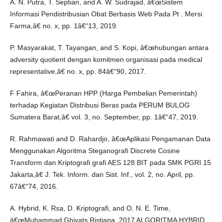
A. N. Putra, T. Septian, and A. W. Sudrajad, â€œSistem
Informasi Pendistribusian Obat Berbasis Web Pada Pt . Mersi
Farma,â€ no. x, pp. 1â€“13, 2019.
P. Masyarakat, T. Tayangan, and S. Kopi, â€œhubungan antara
adversity quotient dengan komitmen organisasi pada medical
representative,â€ no. x, pp. 84â€“90, 2017.
F Fahira, â€œPeranan HPP (Harga Pembelian Pemerintah)
terhadap Kegiatan Distribusi Beras pada PERUM BULOG
Sumatera Barat,â€ vol. 3, no. September, pp. 1â€“47, 2019.
R. Rahmawati and D. Rahardjo, â€œAplikasi Pengamanan Data
Menggunakan Algoritma Steganografi Discrete Cosine
Transform dan Kriptografi grafi AES 128 BIT pada SMK PGRI 15
Jakarta,â€ J. Tek. Inform. dan Sist. Inf., vol. 2, no. April, pp.
67â€“74, 2016.
A. Hybrid, K. Rsa, D. Kriptografi, and O. N. E. Time,
â€œMuhammad Ghiyats Ristiana, 2017 ALGORITMA HYBRID