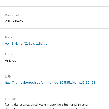
Published
2018-06-25
Issue
Vol. 1 No. 3 (2018): Edisi Juni
Section
Articles
URN
http://nbn-cybertech.de/urn:nbn:de:10.53513jct.v1i3.13439
License
Nama dan alamat email yang masuk ke situs jurnal ini akan