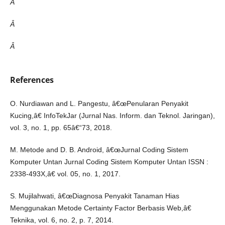
Â
Â
Â
References
O. Nurdiawan and L. Pangestu, â€œPenularan Penyakit
Kucing,â€ InfoTekJar (Jurnal Nas. Inform. dan Teknol. Jaringan),
vol. 3, no. 1, pp. 65â€“73, 2018.
M. Metode and D. B. Android, â€œJurnal Coding Sistem
Komputer Untan Jurnal Coding Sistem Komputer Untan ISSN :
2338-493X,â€ vol. 05, no. 1, 2017.
S. Mujilahwati, â€œDiagnosa Penyakit Tanaman Hias
Menggunakan Metode Certainty Factor Berbasis Web,â€
Teknika, vol. 6, no. 2, p. 7, 2014.