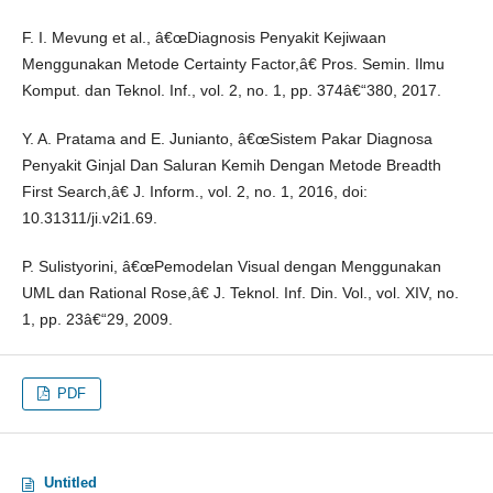
F. I. Mevung et al., â€œDiagnosis Penyakit Kejiwaan
Menggunakan Metode Certainty Factor,â€ Pros. Semin. Ilmu
Komput. dan Teknol. Inf., vol. 2, no. 1, pp. 374â€“380, 2017.
Y. A. Pratama and E. Junianto, â€œSistem Pakar Diagnosa
Penyakit Ginjal Dan Saluran Kemih Dengan Metode Breadth
First Search,â€ J. Inform., vol. 2, no. 1, 2016, doi:
10.31311/ji.v2i1.69.
P. Sulistyorini, â€œPemodelan Visual dengan Menggunakan
UML dan Rational Rose,â€ J. Teknol. Inf. Din. Vol., vol. XIV, no.
1, pp. 23â€“29, 2009.
PDF
Untitled